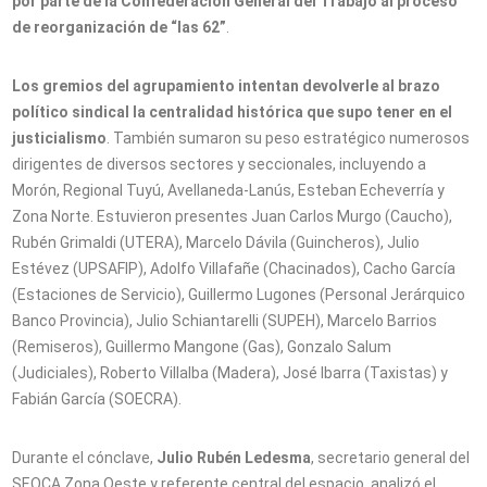
por parte de la Confederación General del Trabajo al proceso
de reorganización de “las 62”
.
Los gremios del agrupamiento intentan devolverle al brazo
político sindical la centralidad histórica que supo tener en el
justicialismo
. También sumaron su peso estratégico numerosos
dirigentes de diversos sectores y seccionales, incluyendo a
Morón, Regional Tuyú, Avellaneda-Lanús, Esteban Echeverría y
Zona Norte. Estuvieron presentes Juan Carlos Murgo (Caucho),
Rubén Grimaldi (UTERA), Marcelo Dávila (Guincheros), Julio
Estévez (UPSAFIP), Adolfo Villafañe (Chacinados), Cacho García
(Estaciones de Servicio), Guillermo Lugones (Personal Jerárquico
Banco Provincia), Julio Schiantarelli (SUPEH), Marcelo Barrios
(Remiseros), Guillermo Mangone (Gas), Gonzalo Salum
(Judiciales), Roberto Villalba (Madera), José Ibarra (Taxistas) y
Fabián García (SOECRA).
Durante el cónclave,
Julio Rubén Ledesma
, secretario general del
SEOCA Zona Oeste y referente central del espacio, analizó el