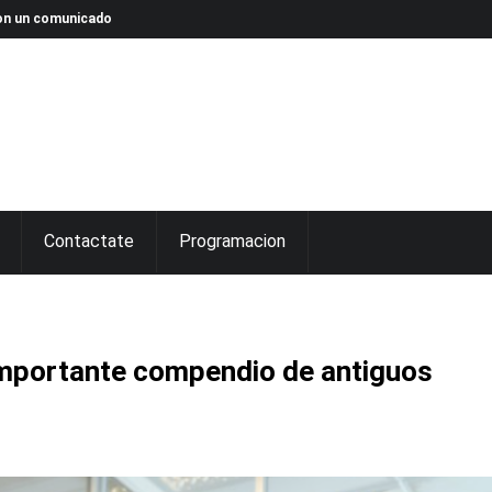
 con un comunicado
Contactate
Programacion
 importante compendio de antiguos