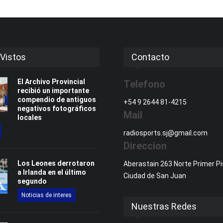
Vistos
Contacto
El Archivo Provincial
Telefono
recibió un importante
compendio de antiguos
+54 9 2644 81-4215
negativos fotográficos
Mail
locales
radiosports.sj@gmail.com
Direccion
Los Leones derrotaron
Aberastain 263 Norte Primer Pi
a Irlanda en el último
Ciudad de San Juan
segundo
Noticias de interes
Nuestras Redes