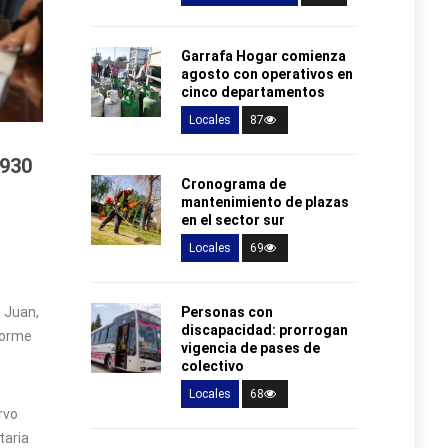
Garrafa Hogar comienza
agosto con operativos en
cinco departamentos
Locales
87
1930
Cronograma de
mantenimiento de plazas
en el sector sur
Locales
69
Personas con
 Juan,
discapacidad: prorrogan
norme
vigencia de pases de
colectivo
Locales
68
rvo
taria