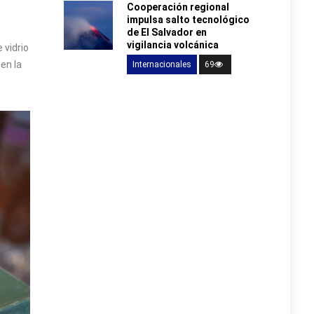
Cooperación regional
impulsa salto tecnológico
de El Salvador en
vigilancia volcánica
 vidrio
en la
Internacionales
69