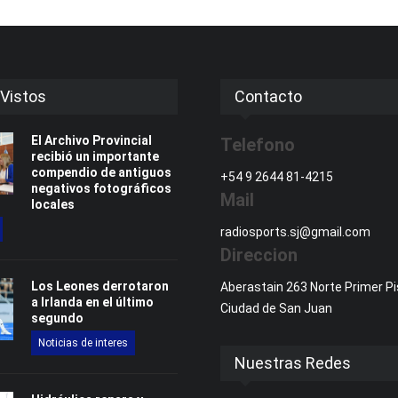
Vistos
Contacto
El Archivo Provincial
Telefono
recibió un importante
compendio de antiguos
+54 9 2644 81-4215
negativos fotográficos
Mail
locales
radiosports.sj@gmail.com
Direccion
Los Leones derrotaron
Aberastain 263 Norte Primer Pi
a Irlanda en el último
Ciudad de San Juan
segundo
Noticias de interes
Nuestras Redes