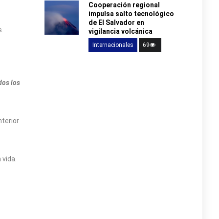
Cooperación regional
impulsa salto tecnológico
de El Salvador en
s.
vigilancia volcánica
Internacionales
69
dos los
nterior
 vida.