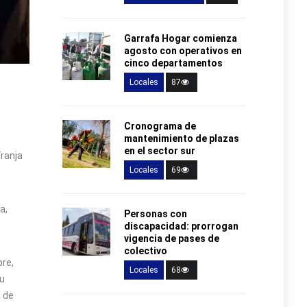
Garrafa Hogar comienza
agosto con operativos en
cinco departamentos
Locales
87
Cronograma de
mantenimiento de plazas
en el sector sur
Franja
Locales
69
a,
Personas con
discapacidad: prorrogan
vigencia de pases de
colectivo
bre,
Locales
68
u
a de