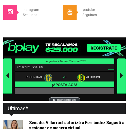
instagram
youtube
Seguinos
Seguinos
Ultimas*
Senado: Villarruel autorizó a Fernández Sagasti a
sesionar de manera virtual