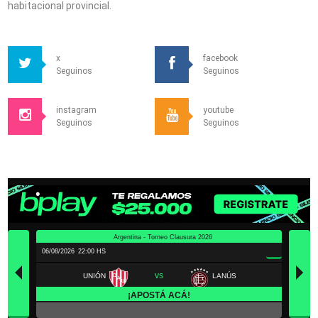
habitacional provincial.
x
facebook
Seguinos
Seguinos
instagram
youtube
Seguinos
Seguinos