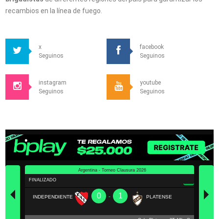
recambios en la línea de fuego.
x
facebook
Seguinos
Seguinos
instagram
youtube
Seguinos
Seguinos