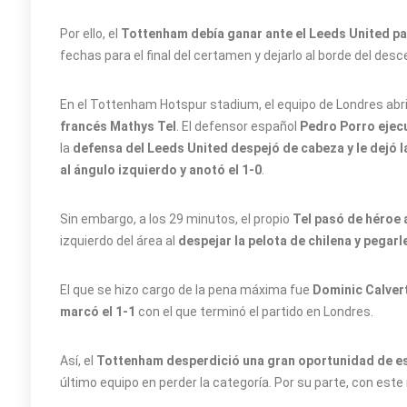
Por ello, el
Tottenham debía ganar ante el Leeds United par
fechas para el final del certamen y dejarlo al borde del desc
En el Tottenham Hotspur stadium, el equipo de Londres abr
francés Mathys Tel
. El defensor español
Pedro Porro ejecu
la
defensa del Leeds United despejó de cabeza y le dejó la
al ángulo izquierdo y anotó el 1-0
.
Sin embargo, a los 29 minutos, el propio
Tel pasó de héroe 
izquierdo del área al
despejar la pelota de chilena y pegarle
El que se hizo cargo de la pena máxima fue
Dominic Calvert
marcó el 1-1
con el que terminó el partido en Londres.
Así, el
Tottenham desperdició una gran oportunidad de est
último equipo en perder la categoría. Por su parte, con este 