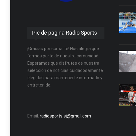
Pie de pagina Radio Sports
¡Gracias por sumarte! Nos alegra que
formes parte de nuestra comunidad.
Esperamos que disfrutes de nuestra
selección de noticias cuidadosamente
elegidas para mantenerte informado y
entretenido.
Email:
radiosports.sj@gmail.com