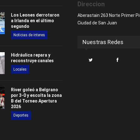
Direccion
Los Leones derrotaron
Aberastain 263 Norte Primer Pi
a Irlanda en el último
Ciudad de San Juan
segundo
Noticias de interes
Nuestras Redes
Hidráulica repara y
reconstruye canales
Locales
River goleó a Belgrano
por 3-0 y escolta la zona
B del Torneo Apertura
2026
Deportes