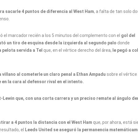
a sacarle 4 puntos de diferencia al West Ham
, a falta de tan solo do
enso.
ió el marcador recién a los 5 minutos del complemento con el
gol del
tó un tiro de esquina desde la izquierda al segundo palo
donde
 pelota servida a Tel
que, en el vértice derecho del área,
le pegó a co
a villano al cometerle un claro penal a Ethan Ampadu
sobre el vértice
 en la cara al defensor rival en el intento.
-Lewin que, con una corta carrera y un preciso remate al ángulo de
irar a 4 puntos la distancia con el West Ham
que, por ahora, está si
resultado, el
Leeds United se aseguró la permanencia matemáticam