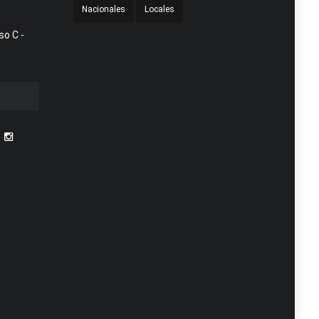
Nacionales
Locales
so C -