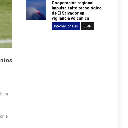
Cooperación regional
impulsa salto tecnológico
de El Salvador en
vigilancia volcánica
Internacionales
66
untos
bica
or la