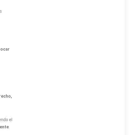
s
locar
recho,
endo el
ente
.