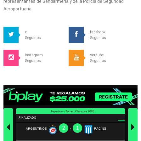
representantes de Gendarmería y de la Policía de Seguridad
Aeroportuaria.
x
facebook
Seguinos
Seguinos
instagram
youtube
Seguinos
Seguinos