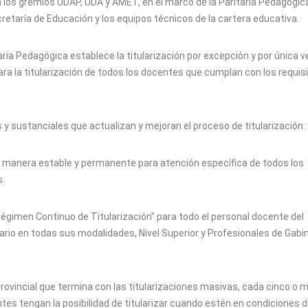
on los gremios UDAP, UDA y AMET, en el marco de la Paritaria Pedagógic
cretaría de Educación y los equipos técnicos de la cartera educativa.
taria Pedagógica establece la titularización por excepción y por única v
para la titularización de todos los docentes que cumplan con los requis
y sustanciales que actualizan y mejoran el proceso de titularización:
n de manera estable y permanente para atención específica de todos los
s.
o Régimen Continuo de Titularización” para todo el personal docente del
ario en todas sus modalidades, Nivel Superior y Profesionales de Gabi
rovincial que termina con las titularizaciones masivas, cada cinco o 
es tengan la posibilidad de titularizar cuando estén en condiciones d