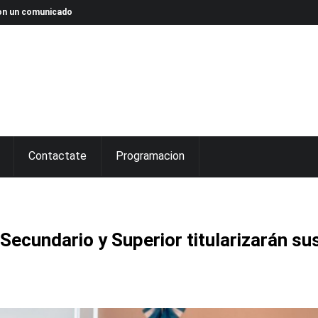
 con un comunicado
Contactate
Programacion
 Secundario y Superior titularizarán su