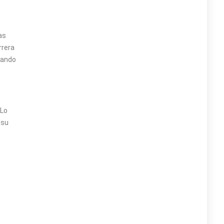
as
rrera
cando
 Lo
 su