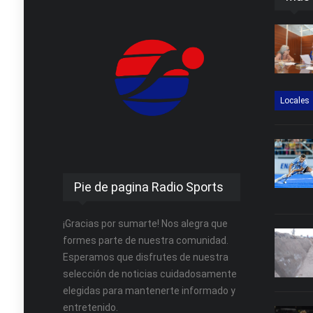
Locales
Pie de pagina Radio Sports
¡Gracias por sumarte! Nos alegra que
formes parte de nuestra comunidad.
Esperamos que disfrutes de nuestra
selección de noticias cuidadosamente
elegidas para mantenerte informado y
entretenido.