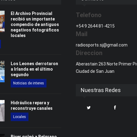
El Archivo Provincial
Telefono
recibió un importante
compendio de antiguos
+54 9 2644 81-4215
negativos fotográficos
Mail
locales
radiosports.sj@gmail.com
Direccion
Los Leones derrotaron
Aberastain 263 Norte Primer Pi
a Irlanda en el último
Ciudad de San Juan
segundo
Noticias de interes
Nuestras Redes
Hidráulica repara y
reconstruye canales
Locales
River goleó a Belgrano