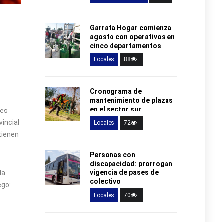
Garrafa Hogar comienza
agosto con operativos en
cinco departamentos
Locales
88
Cronograma de
mantenimiento de plazas
en el sector sur
tes
vincial
Locales
72
tienen
Personas con
discapacidad: prorrogan
vigencia de pases de
la
colectivo
ego:
Locales
70