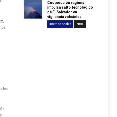
a
Cooperación regional
impulsa salto tecnológico
de El Salvador en
vigilancia volcánica
ez,
Internacionales
70
itos
netes
más
e